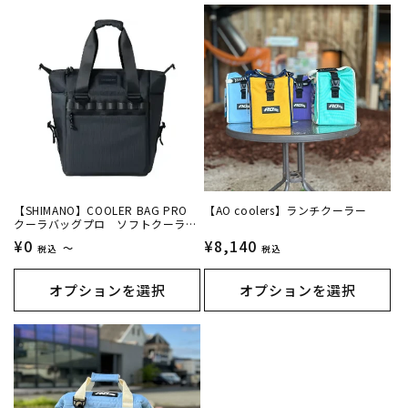
【SHIMANO】COOLER BAG PRO
【AO coolers】ランチクーラー
クーラバッグプロ ソフトクーラー
【S】【M】【L】
通
¥0
通
¥8,140
～
税込
税込
常
常
価
価
オプションを選択
オプションを選択
格
格