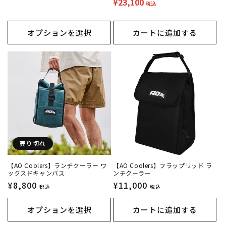
¥23,100
ー
価
価
税込
ル
格
格
価
オプションを選択
カートに追加する
格
売り切れ
【AO Coolers】ランチクーラー ワ
【AO Coolers】フラップリッド ラ
ックスドキャンバス
ンチクーラー
通
¥8,800
通
¥11,000
税込
税込
常
常
価
価
オプションを選択
カートに追加する
格
格