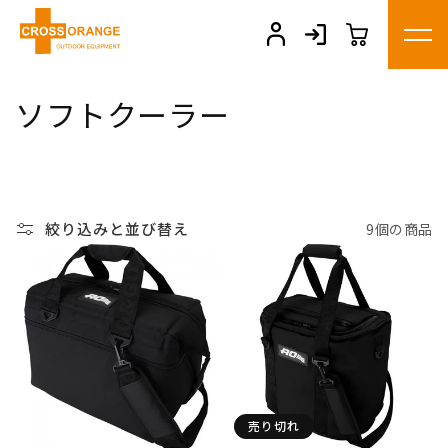
コンテ
ンツに
進む
コ
ソフトクーラー
レ
ク
シ
絞り込みと並び替え
9個の商品
ョ
ン
:
売り切れ