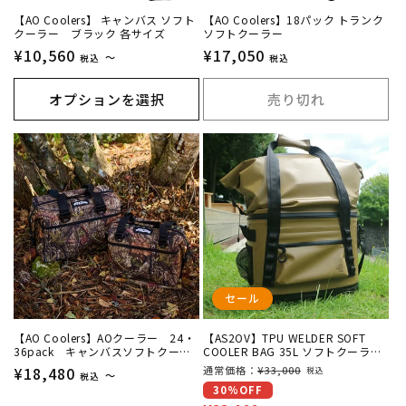
【AO Coolers】 キャンバス ソフト
【AO Coolers】18パック トランク
クーラー ブラック 各サイズ
ソフトクーラー
通
¥10,560
通
¥17,050
～
税込
税込
常
常
価
価
オプションを選択
売り切れ
格
格
セール
【AO Coolers】AOクーラー 24・
【AS2OV】TPU WELDER SOFT
36pack キャンバスソフトクーラ
COOLER BAG 35L ソフトクーラー
モッシーオーク
バッグ 420D TPU WELDER SERIES
通
¥18,480
通
通常価格：
¥33,000
税込
～
税込
セ
30%OFF
常
常