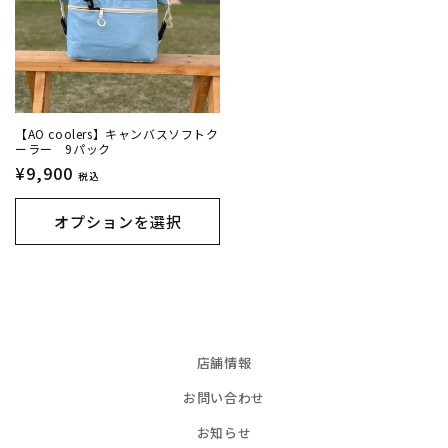
【AO coolers】キャンバスソフトク
ーラー 9パック
通
¥9,900
税込
常
価
オプションを選択
格
店舗情報
お問い合わせ
お知らせ