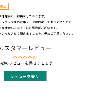
ク
に追加
各
サ
は他店舗と一部共有しております。
イ
トショップ間の在庫データは同期しておりませんので、
ズ
で在庫切れになっている場合がございます。
の
ャンセルさせて頂きますことを、予めご了承ください。
数
量
カスタマーレビュー
を
増
や
最初のレビューを書きましょう
す
レビューを書く