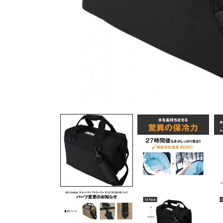
モ
ー
ダ
ル
で
メ
デ
ィ
ア
(1)
を
開
く