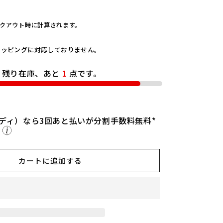
l
ー
e
シ
ョ
r
クアウト時に計算されます。
ン
s】
は
売
キ
り
ラッピングに対応しておりません。
切
ャ
れ
て
ン
残り在庫、あと
1
点です。
い
バ
る
か
ス
販
売
ソ
で
フ
き
ディ）なら3回あと払いが分割手数料無料*
ま
ら
ト
せ
ん
ク
ー
カートに追加する
ラ
ー
ブ
ラ
ッ