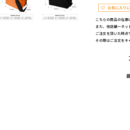
ク
お気に入り
各
サ
こちらの商品の在庫
イ
また、他店舗ーネッ
ズ
ご注文を頂いた時点
の
その際はご注文をキ
数
量
を
減
ら
す