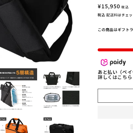
l
ー
通
¥15,950
e
税込
シ
ョ
常
r
税込
配送料
はチェッ
ン
s】
は
価
売
キ
り
格
この商品はギフト
切
ャ
れ
て
ン
い
バ
る
か
ス
販
売
ソ
で
フ
き
あと払い（ペイ
ま
詳しくはこち
ト
せ
ん
ク
ー
ラ
ー
ブ
ラ
ッ