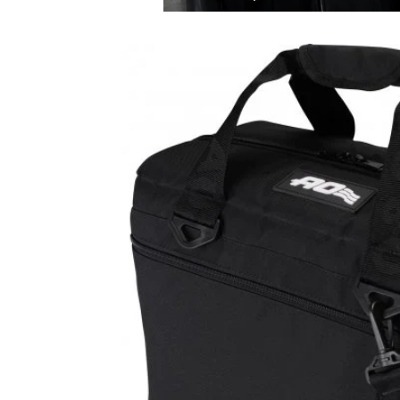
商品情
報にス
キップ