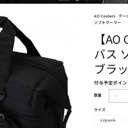
AO Coolers
クー
ソフトクーラー
【AO 
バス
ブラッ
付与予定ポイン
数量
【A
O
サイズ
C
o
バ
12pack
o
リ
エ