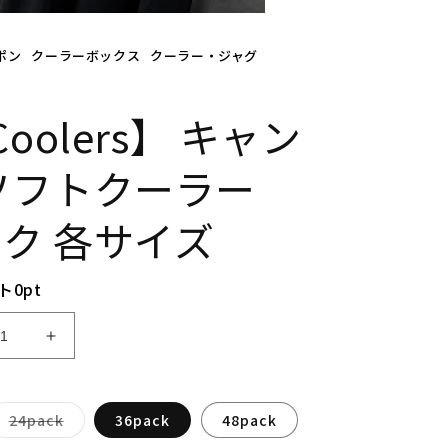
ポン
クーラーボックス
クーラー・ジャグ
Coolers】 キャン
 ソフトクーラー
ク 各サイズ
ト
0
pt
【A
O
C
o
バ
24pack
36pack
48pack
o
リ
エ