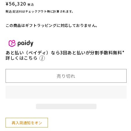
通
¥56,320
T
T
税込
常
I】
I】
税込
配送料
はチェックアウト時に計算されます。
価
T
T
u
u
格
この商品はギフトラッピングに対応しておりません。
n
n
d
d
r
r
a
a
あと払い（ペイディ）なら3回あと払いが分割手数料無料*
3
3
詳しくはこちら
5
5
ハ
ハ
ー
ー
売り切れ
ド
ド
ク
ク
ー
ー
ラ
ラ
ー
ー
チ
チ
再入荷通知をオン
ャ
ャ
コ
コ