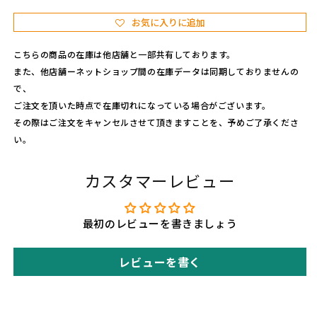
ー
ー
お気に入りに追加
ル
ル
の
の
こちらの商品の在庫は他店舗と一部共有しております。
数
数
また、他店舗ーネットショップ間の在庫データは同期しておりませんの
量
量
で、
を
を
ご注文を頂いた時点で在庫切れになっている場合がございます。
減
増
その際はご注文をキャンセルさせて頂きますことを、予めご了承くださ
ら
や
い。
す
す
カスタマーレビュー
最初のレビューを書きましょう
レビューを書く