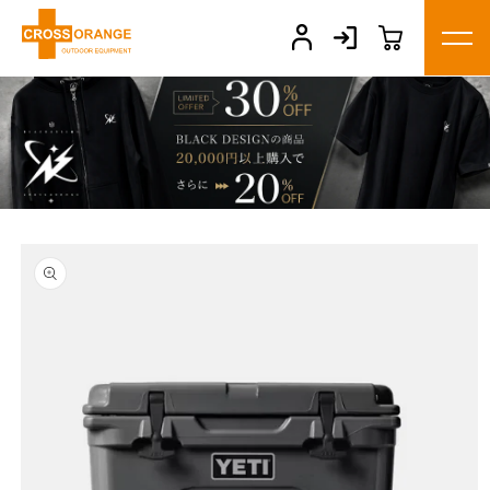
コンテ
ンツに
進む
商品情
報にス
キップ