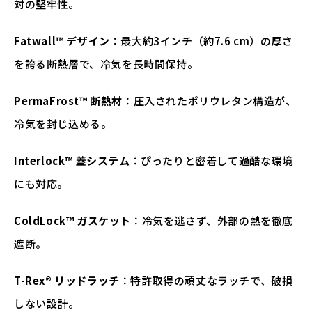
対の堅牢性。
Fatwall™ デザイン
：最大約3インチ（約7.6 cm）の厚さ
を誇る断熱層で、冷気を長時間保持。
PermaFrost™ 断熱材
：圧入されたポリウレタン構造が、
冷気を封じ込める。
Interlock™ 蓋システム
：ぴったりと密着して過酷な環境
にも対応。
ColdLock™ ガスケット
：冷気を逃さず、外部の熱を徹底
遮断。
T-Rex® リッドラッチ
：特許取得の頑丈なラッチで、破損
しない設計。