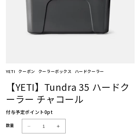
モ
YETI
クーポン
クーラーボックス
ハードクーラー
ー
ダ
ル
【YETI】Tundra 35 ハードク
で
メ
ーラー チャコール
デ
ィ
ア
付与予定ポイント
0
pt
(1)
を
数量
開
【Y
【Y
く
E
E