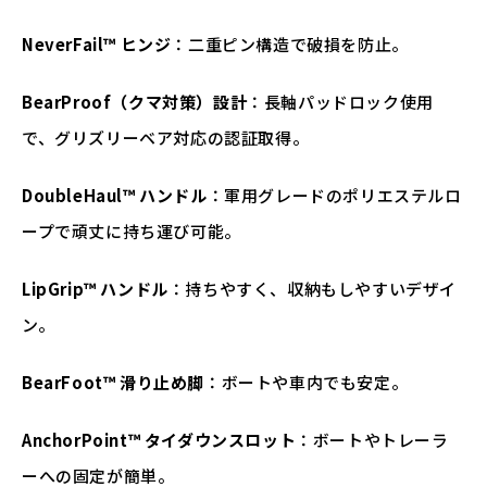
NeverFail™ ヒンジ
：二重ピン構造で破損を防止。
BearProof（クマ対策）設計
：長軸パッドロック使用
で、グリズリーベア対応の認証取得。
DoubleHaul™ ハンドル
：軍用グレードのポリエステルロ
ープで頑丈に持ち運び可能。
LipGrip™ ハンドル
：持ちやすく、収納もしやすいデザイ
ン。
BearFoot™ 滑り止め脚
：ボートや車内でも安定。
AnchorPoint™ タイダウンスロット
：ボートやトレーラ
ーへの固定が簡単。