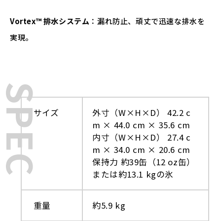
Vortex™ 排水システム
：漏れ防止、頑丈で迅速な排水を
実現。
SPEC
サイズ
外寸（W×H×D） 42.2 c
m × 44.0 cm × 35.6 cm
内寸（W×H×D） 27.4 c
m × 34.0 cm × 20.6 cm
保持力 約39缶（12 oz缶）
または約13.1 kgの氷
重量
約5.9 kg