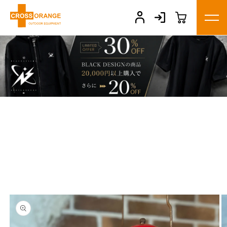
コンテ
ンツに
進む
商品情
報にス
キップ