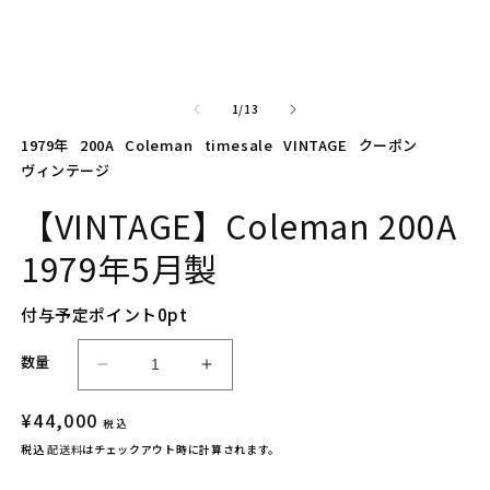
デ
ィ
ア
(1)
(2
を
の
1
/
13
開
く
1979年
200A
Coleman
timesale
VINTAGE
クーポン
ヴィンテージ
【VINTAGE】Coleman 200A
1979年5月製
付与予定ポイント
0
pt
数量
【V
【V
I
I
通
¥44,000
N
N
税込
常
T
T
税込
配送料
はチェックアウト時に計算されます。
A
A
価