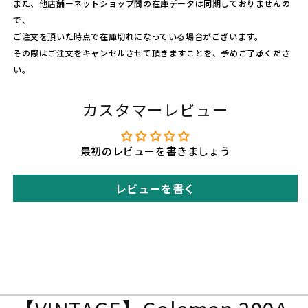
また、他店舗ーネットショップ間の在庫データは同期しておりませんの
の
の
で、
数
数
ご注文を頂いた時点で在庫切れになっている場合がございます。
量
量
その際はご注文をキャンセルさせて頂きますことを、予めご了承くださ
を
を
い。
減
増
ら
や
す
カスタマーレビュー
す
最初のレビューを書きましょう
レビューを書く