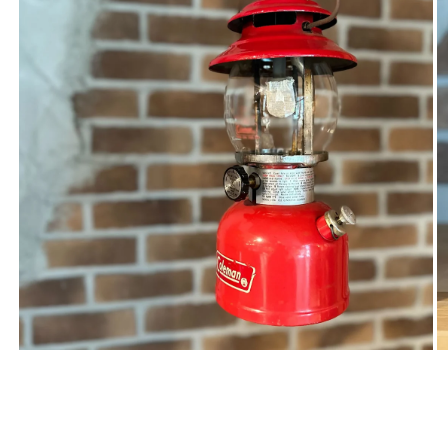
モ
ー
ダ
ル
で
メ