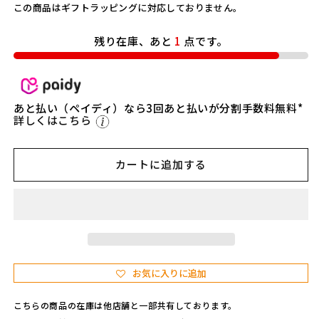
G
G
格
この商品はギフトラッピングに対応しておりません。
E】
E】
C
C
残り在庫、あと
1
点です。
o
o
l
l
e
e
m
m
あと払い（ペイディ）なら3回あと払いが分割手数料無料*
a
a
詳しくはこちら
n
n
2
2
0
0
カートに追加する
0
0
A
A
1
1
9
9
7
7
9
9
年
年
お気に入りに追加
5
5
月
月
こちらの商品の在庫は他店舗と一部共有しております。
製
製