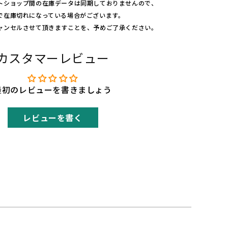
ン
トショップ間の在庫データは同期しておりませんので、
3
で在庫切れになっている場合がございます。
0
ャンセルさせて頂きますことを、予めご了承ください。
&
#
カスタマーレビュー
3
9;
s
最初のレビューを書きましょう
の
数
量
レビューを書く
を
増
や
す