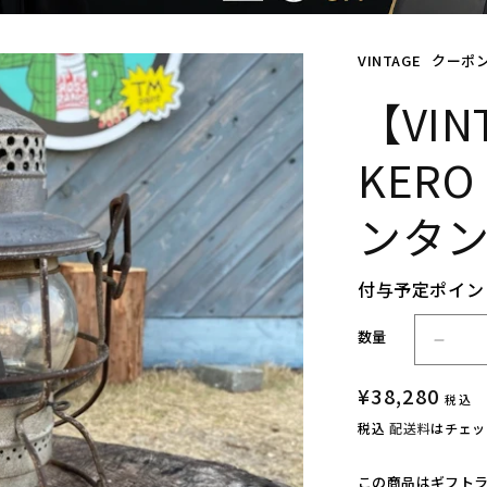
VINTAGE
クーポ
【VIN
KER
ンタン 
付与予定ポイン
数量
【V
I
通
¥38,280
N
税込
T
常
税込
配送料
はチェッ
A
価
G
格
この商品はギフト