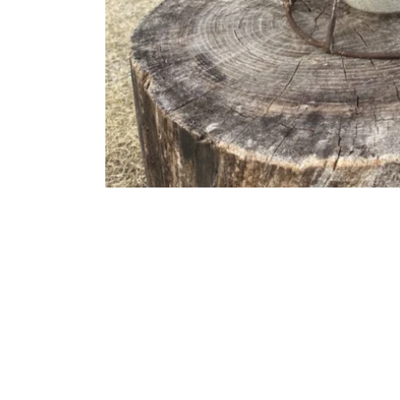
モ
ー
ダ
ル
で
メ
デ
ィ
ア
(1)
を
開
く