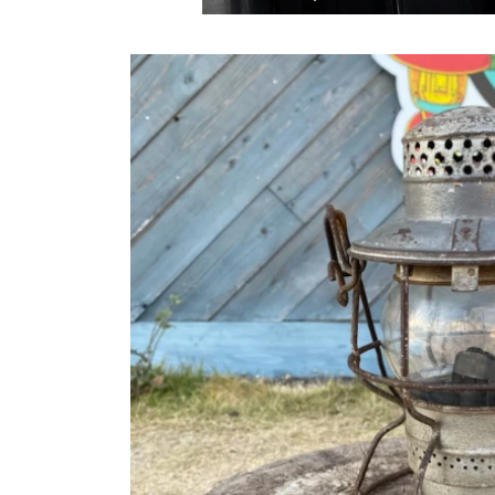
商品情
報にス
キップ