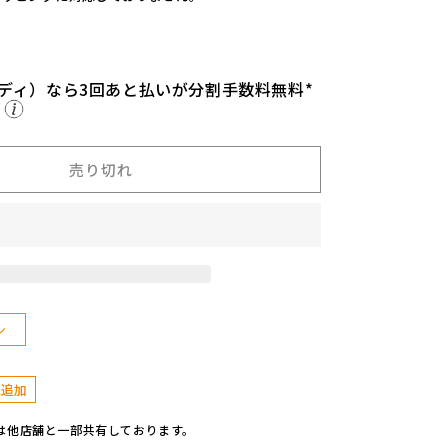
E】
A
D
L
ディ）なら3回あと払いが分割手数料無料*
A
ら
K
E
K
売り切れ
E
R
O
レ
イ
ル
ロ
ン
ー
ド
ラ
に追加
ン
タ
は他店舗と一部共有しております。