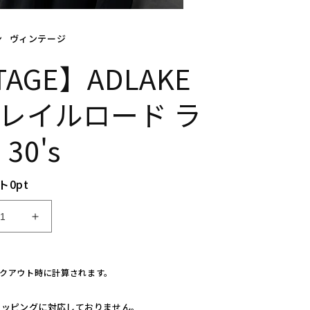
ン
ヴィンテージ
TAGE】ADLAKE
O レイルロード ラ
30's
ト
0
pt
【V
I
N
T
クアウト時に計算されます。
A
G
ラッピングに対応しておりません。