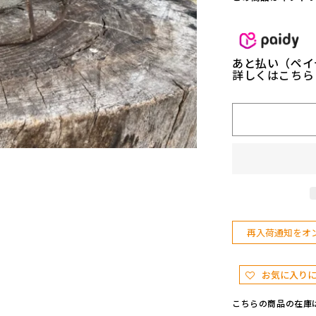
E】
A
D
L
あと払い（ペイ
A
詳しくはこち
K
E
K
E
R
O
レ
イ
ル
ロ
再入荷通知をオ
ー
ド
ラ
お気に入り
ン
タ
こちらの商品の在庫