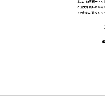
ン
また、他店舗ーネッ
3
ご注文を頂いた時点
0
その際はご注文をキ
&
#
3
9;
s
の
数
量
を
減
ら
す