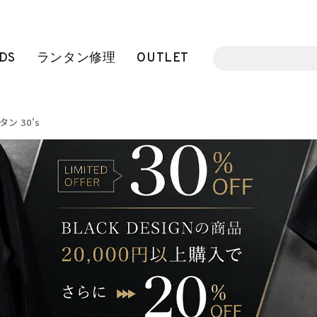
DS
ランタン修理
OUTLET
ン 30's