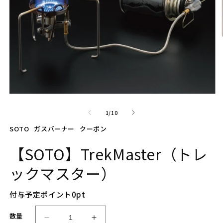
モ
ー
の
1
/
10
ダ
ル
SOTO
ガスバーナー
クーポン
で
メ
【SOTO】TrekMaster（トレ
デ
ィ
ックマスター）
ア
(1)
(2
を
付与予定ポイント
0
pt
開
く
数量
【S
【S