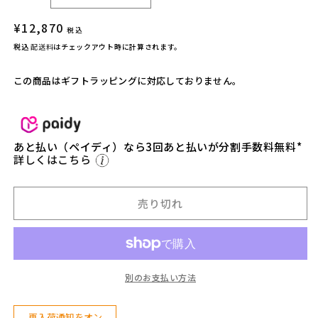
O
O
通
¥12,870
T
T
税込
常
O】
O】
税込
配送料
はチェックアウト時に計算されます。
価
T
T
r
r
格
この商品はギフトラッピングに対応しておりません。
e
e
k
k
M
M
a
a
あと払い（ペイディ）なら3回あと払いが分割手数料無料*
s
s
詳しくはこちら
t
t
e
e
r
r
売り切れ
（ト
（ト
レ
レ
ッ
ッ
ク
ク
別のお支払い方法
マ
マ
ス
ス
タ
タ
再入荷通知をオン