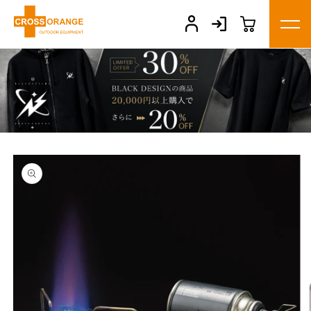
コンテ
ンツに
進む
商品情
報にス
キップ