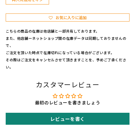
ー）
ー）
の
の
お気に入りに追加
数
数
量
量
こちらの商品の在庫は他店舗と一部共有しております。
を
を
また、他店舗ーネットショップ間の在庫データは同期しておりませんの
減
増
で、
ら
や
ご注文を頂いた時点で在庫切れになっている場合がございます。
す
す
その際はご注文をキャンセルさせて頂きますことを、予めご了承くださ
い。
カスタマーレビュー
最初のレビューを書きましょう
レビューを書く