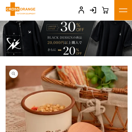
コンテ
ンツに
進む
商品情
報にス
キップ