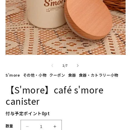
モ
ー
の
1
/
7
ダ
ル
S'more
その他・小物
クーポン
食器
食器・カトラリー小物
で
メ
【S'more】café s'more
デ
ィ
canister
ア
(1)
(2
を
付与予定ポイント
0
pt
開
く
数量
【S
【S