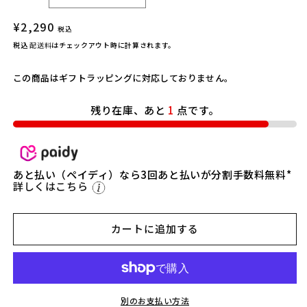
&
&
通
¥2,290
#
#
税込
常
3
3
税込
配送料
はチェックアウト時に計算されます。
9;
9;
価
m
m
格
この商品はギフトラッピングに対応しておりません。
o
o
r
r
残り在庫、あと
1
点です。
e】
e】
c
c
a
a
f
f
あと払い（ペイディ）なら3回あと払いが分割手数料無料*
é
é
詳しくはこちら
s
s
&
&
#
#
カートに追加する
3
3
9;
9;
m
m
o
o
r
r
別のお支払い方法
e
e