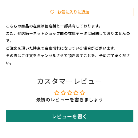
c
c
a
a
お気に入りに追加
n
n
i
i
こちらの商品の在庫は他店舗と一部共有しております。
s
s
また、他店舗ーネットショップ間の在庫データは同期しておりませんの
t
t
で、
e
e
ご注文を頂いた時点で在庫切れになっている場合がございます。
r
r
その際はご注文をキャンセルさせて頂きますことを、予めご了承くださ
の
の
い。
数
数
量
量
カスタマーレビュー
を
を
減
増
ら
や
最初のレビューを書きましょう
す
す
レビューを書く