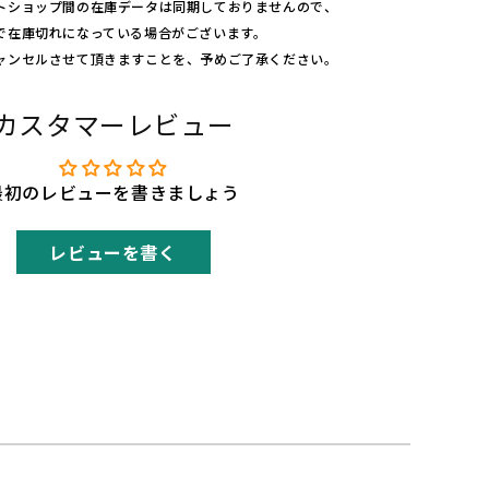
トショップ間の在庫データは同期しておりませんので、
n
で在庫切れになっている場合がございます。
e
ャンセルさせて頂きますことを、予めご了承ください。
r
u
v
カスタマーレビュー
e
r
の
最初のレビューを書きましょう
数
量
レビューを書く
を
増
や
す