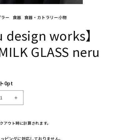
ブラー
食器
食器・カトラリー小物
 design works】
MILK GLASS neru
ト
0
pt
【n
e
r
u
クアウト時に計算されます。
d
e
ラッピングに対応しておりません。