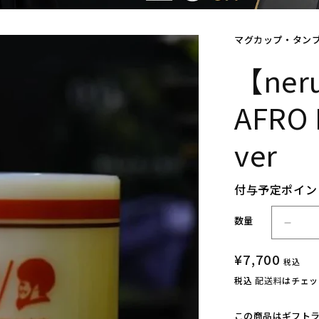
マグカップ・タン
【neru
AFRO 
ver
付与予定ポイン
数量
【n
e
通
¥7,700
r
税込
u
常
税込
配送料
はチェッ
d
価
e
格
この商品はギフト