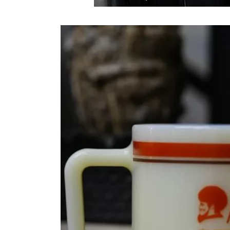
商品情
報にス
キップ