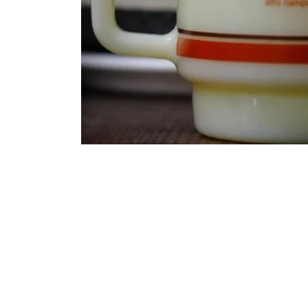
モ
ー
ダ
ル
で
メ
デ
ィ
ア
(1)
を
開
く