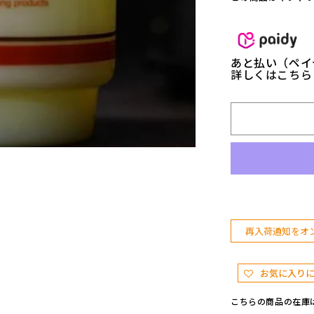
s
i
g
n
w
あと払い（ペイ
詳しくはこち
o
r
k
s】
A
F
R
O
M
I
L
再入荷通知をオ
K
G
L
お気に入り
A
S
こちらの商品の在庫
S