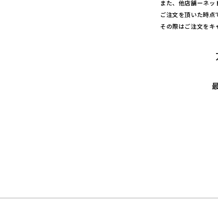
また、他店舗ーネッ
n
ご注文を頂いた時点
e
その際はご注文をキ
r
u
v
e
r
の
数
量
を
減
ら
す