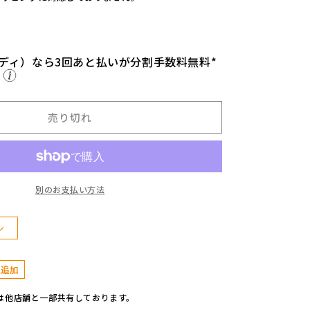
s
i
g
n
w
ディ）なら3回あと払いが分割手数料無料*
ら
o
r
k
売り切れ
s】
A
F
R
O
別のお支払い方法
M
I
L
ン
K
G
L
に追加
A
S
は他店舗と一部共有しております。
S