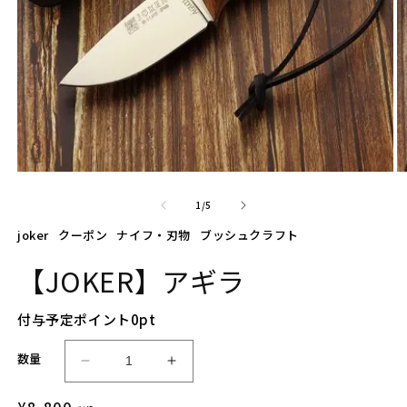
モ
ー
の
1
/
5
ダ
ル
joker
クーポン
ナイフ・刃物
ブッシュクラフト
で
メ
【JOKER】アギラ
デ
ィ
ア
付与予定ポイント
0
pt
(1)
(2
を
開
数量
【J
【J
く
O
O
通
¥8,800