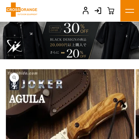
コンテ
ンツに
進む
商品情
報にス
キップ