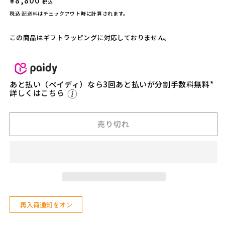
K
K
税込
常
E
E
税込
配送料
はチェックアウト時に計算されます。
価
R】
R】
格
ア
ア
この商品はギフトラッピングに対応しておりません。
ギ
ギ
ラ
ラ
の
の
あと払い（ペイディ）なら3回あと払いが分割手数料無料*
数
数
詳しくはこちら
量
量
を
を
減
増
売り切れ
ら
や
す
す
再入荷通知をオン