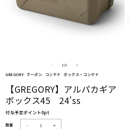
モ
ー
の
1
/
2
ダ
ル
GREGORY
クーポン
コンテナ
ボックス・コンテナ
で
メ
【GREGORY】アルパカギア
デ
ィ
ボックス45 24'ss
ア
(1)
(2
を
付与予定ポイント
0
pt
開
く
数量
【G
【G