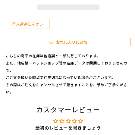
2
2
4
4
&
&
#
#
再入荷通知をオン
3
3
9;
9;
s
s
お気に入りに追加
s
s
の
の
こちらの商品の在庫は他店舗と一部共有しております。
数
数
また、他店舗ーネットショップ間の在庫データは同期しておりませんの
量
量
で、
を
を
ご注文を頂いた時点で在庫切れになっている場合がございます。
減
増
その際はご注文をキャンセルさせて頂きますことを、予めご了承くださ
ら
や
い。
す
す
カスタマーレビュー
最初のレビューを書きましょう