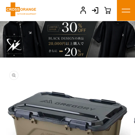
コンテ
ンツに
進む
商品情
報にス
キップ