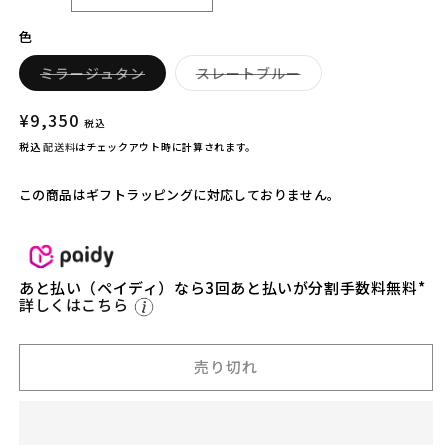
R
R
色
E
E
G
G
バ
バ
ミラージュタン
スレートブルー
O
O
リ
リ
エ
エ
R
R
ー
ー
通
¥9,350
税込
Y】
シ
Y】
シ
常
ョ
ョ
税込
配送料
はチェックアウト時に計算されます。
ア
ア
ン
ン
価
は
は
ル
ル
売
売
格
この商品はギフトラッピングに対応しておりません。
り
り
パ
パ
切
切
カ
カ
れ
れ
て
て
ギ
ギ
い
い
る
る
ア
ア
か
か
あと払い（ペイディ）なら3回あと払いが分割手数料無料*
ボ
販
ボ
販
詳しくはこちら
売
売
ッ
ッ
で
で
き
き
ク
ク
ま
ま
せ
せ
売り切れ
ス
ス
ん
ん
4
4
5
5