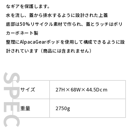
なギアを保護します。
水を流し、蓋から排水するように設計された上蓋
底部は50%リサイクル素材で作られ、蓋とラッチはポリ
カーボネート製
整理にAlpacaGearポッドを使用して構成できるように設
計されています（商品には含まれません）
SPEC
サイズ
27H×68W×44.5Dcm
重量
2750g