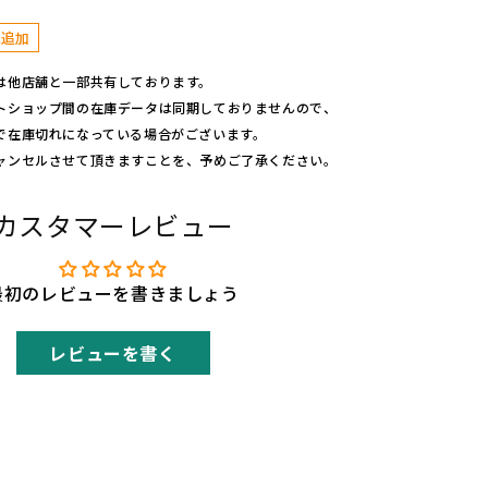
ー
コ
に追加
ー
は他店舗と一部共有しております。
ス
トショップ間の在庫データは同期しておりませんので、
タ
で在庫切れになっている場合がございます。
ー
ャンセルさせて頂きますことを、予めご了承ください。
(カ
ラ
ー)
カスタマーレビュー
O
U
最初のレビューを書きましょう
T
D
レビューを書く
O
O
R
M
O
N