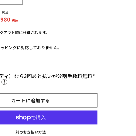
【C
R
税込
O
,980
S
税込
S
O
クアウト時に計算されます。
R
A
ラッピングに対応しておりません。
N
G
E】
ア
ディ）なら3回あと払いが分割手数料無料*
ウ
ら
ト
ド
カートに追加する
ア
モ
ン
ス
タ
別のお支払い方法