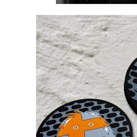
商品情
報にス
キップ