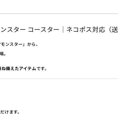
S
T
E
R
C
アモンスター コースター｜ネコポス対応（送
O
A
S
ドアモンスター」から、
T
E
場。
R
の
兼ね備えたアイテム
です。
数
量
を
減
ら
す
ただけます。