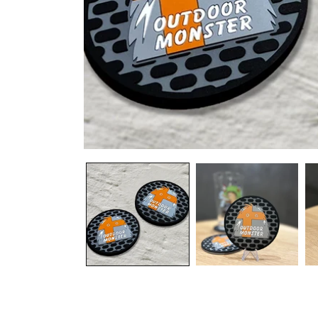
モ
ー
ダ
ル
で
メ
デ
ィ
ア
(1)
を
開
く