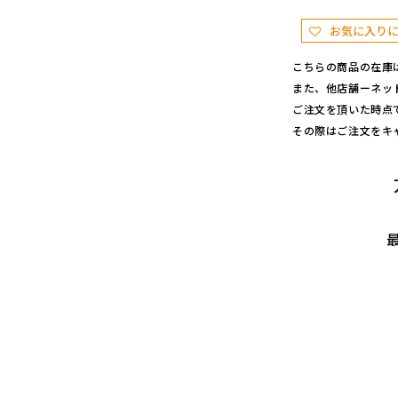
ー
コ
お気に入り
ー
こちらの商品の在庫
ス
また、他店舗ーネッ
タ
ご注文を頂いた時点
ー
その際はご注文をキ
(カ
ラ
ー)
O
U
T
D
O
O
R
M
O
N