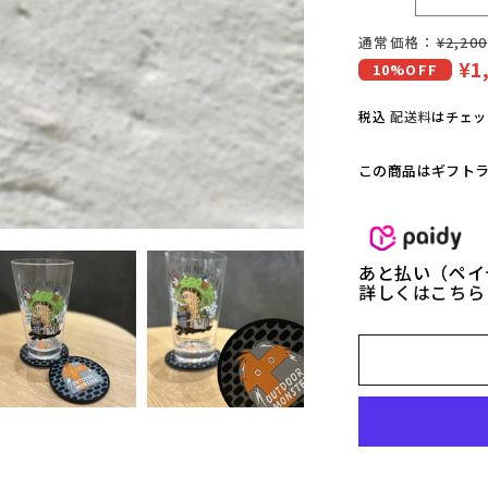
【C
R
通常価格：
¥2,200
通
O
¥1
セ
10%OFF
S
常
S
ー
価
O
税込
配送料
はチェッ
ル
格
R
価
A
この商品はギフト
N
格
G
E】
ア
あと払い（ペイ
ウ
詳しくはこち
ト
ド
ア
モ
ン
ス
タ