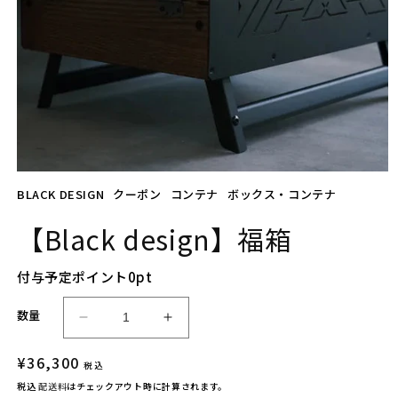
モ
BLACK DESIGN
クーポン
コンテナ
ボックス・コンテナ
ー
ダ
ル
【Black design】福箱
で
メ
デ
付与予定ポイント
0
pt
ィ
ア
数量
(1)
【B
【B
を
l
l
開
通
¥36,300
a
a
税込
く
常
c
c
税込
配送料
はチェックアウト時に計算されます。