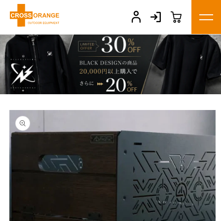
コンテ
ンツに
進む
商品情
報にス
キップ