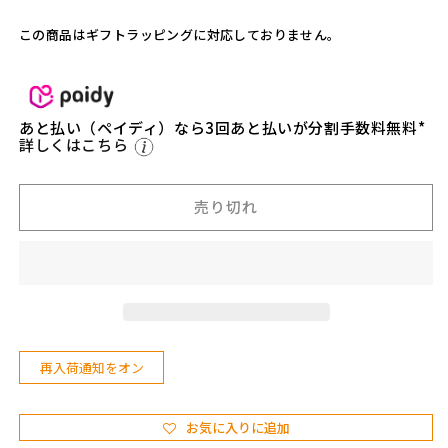
k
k
価
d
d
格
この商品はギフトラッピングに対応しておりません。
e
e
s
s
i
i
g
g
あと払い（ペイディ）なら3回あと払いが分割手数料無料*
n】
n】
詳しくはこちら
福
福
箱
箱
の
の
売り切れ
数
数
量
量
を
を
減
増
ら
や
す
す
再入荷通知をオン
お気に入りに追加