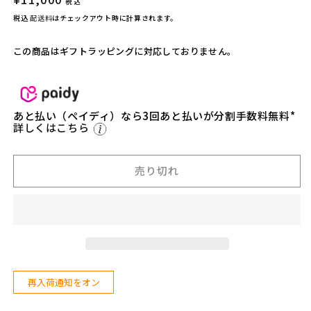
l
l
税込
常
m
m
税込
配送料
はチェックアウト時に計算されます。
o
o
価
n
n
格
この商品はギフトラッピングに対応しておりません。
t】
t】
B
B
M
M
-
-
あと払い（ペイディ）なら3回あと払いが分割手数料無料*
4
4
詳しくはこちら
8
8
2
2
野
野
売り切れ
缶-
缶-
N
N
O
O
C
C
A
A
N
N
-
-
再入荷通知をオン
1.
1.
2
2