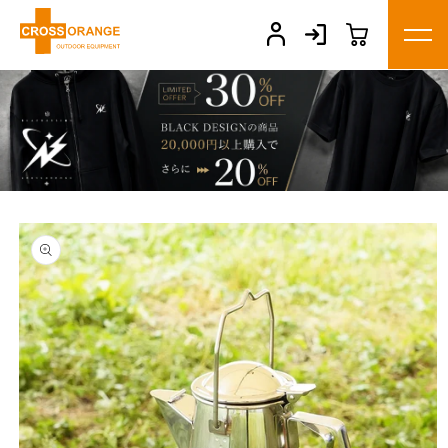
コンテ
ンツに
進む
商品情
報にス
キップ