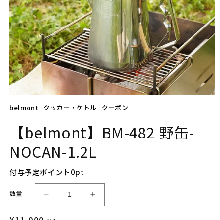
モ
belmont
クッカー・ケトル
クーポン
ー
ダ
ル
【belmont】BM-482 野缶-
で
メ
NOCAN-1.2L
デ
ィ
ア
付与予定ポイント
0
pt
(1)
を
数量
開
【b
【b
く
e
e
通
¥11,000