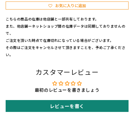
L
L
お気に入りに追加
の
の
数
数
こちらの商品の在庫は他店舗と一部共有しております。
量
量
また、他店舗ーネットショップ間の在庫データは同期しておりませんの
を
を
で、
減
増
ご注文を頂いた時点で在庫切れになっている場合がございます。
ら
や
その際はご注文をキャンセルさせて頂きますことを、予めご了承くださ
す
す
い。
カスタマーレビュー
最初のレビューを書きましょう
レビューを書く