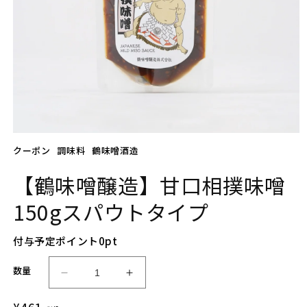
モ
クーポン
調味料
鶴味噌酒造
ー
ダ
ル
【鶴味噌醸造】甘口相撲味噌
で
メ
150gスパウトタイプ
デ
ィ
ア
付与予定ポイント
0
pt
(1)
を
数量
開
【鶴
【鶴
く
味
味