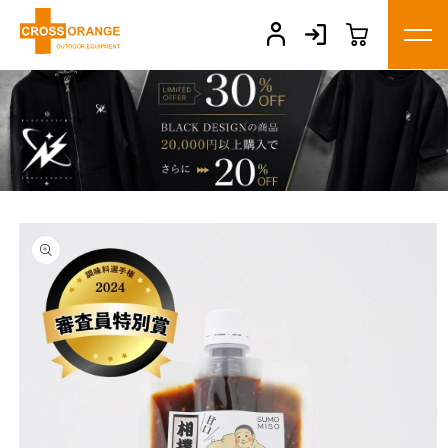
コンテ
ンツに
進む
商品情
報にス
キップ