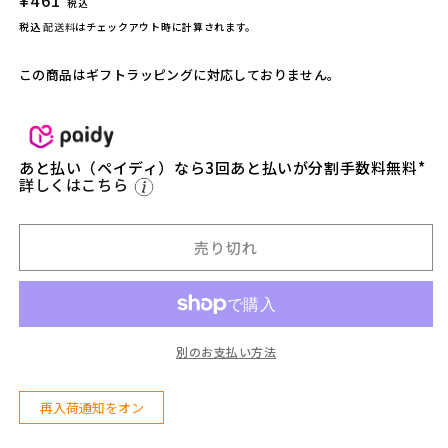
通
¥461
税込
噌
噌
常
税込
配送料
はチェックアウト時に計算されます。
醸
醸
価
造】
造】
格
この商品はギフトラッピングに対応しておりません。
甘
甘
口
口
相
相
撲
撲
あと払い（ペイディ）なら3回あと払いが分割手数料無料*
味
味
詳しくはこちら
噌
噌
1
1
5
5
売り切れ
0
0
g
g
ス
ス
パ
パ
別のお支払い方法
ウ
ウ
ト
ト
タ
タ
再入荷通知をオン
イ
イ