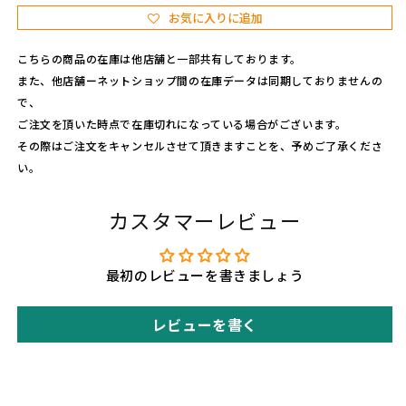
プ
プ
お気に入りに追加
の
の
数
数
こちらの商品の在庫は他店舗と一部共有しております。
量
量
また、他店舗ーネットショップ間の在庫データは同期しておりませんの
を
を
で、
減
増
ご注文を頂いた時点で在庫切れになっている場合がございます。
ら
や
その際はご注文をキャンセルさせて頂きますことを、予めご了承くださ
す
す
い。
カスタマーレビュー
最初のレビューを書きましょう
レビューを書く