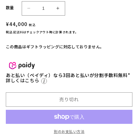
数量
【サ
【サ
ン
ン
通
¥44,000
税込
ゾ
ゾ
常
税込
配送料
はチェックアウト時に計算されます。
ー
ー
価
工
工
格
この商品はギフトラッピングに対応しておりません。
務
務
店】
店】
R
R
O
O
あと払い（ペイディ）なら3回あと払いが分割手数料無料*
D
D
詳しくはこちら
A
A
N
N
焚
焚
売り切れ
火
火
台
台
H
H
A
A
N
N
別のお支払い方法
G
G