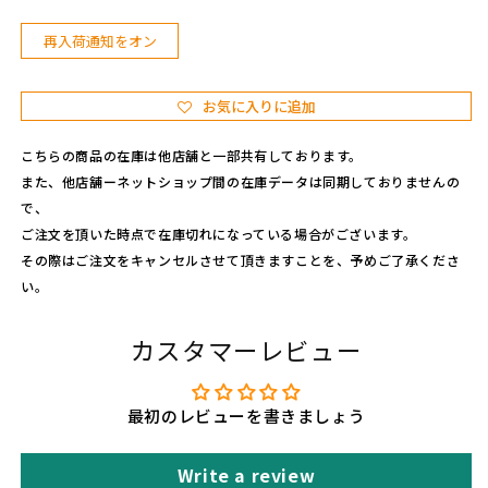
E
E
再入荷通知をオン
T
T
U
U
セ
セ
お気に入りに追加
ッ
ッ
ト
ト
こちらの商品の在庫は他店舗と一部共有しております。
B
B
また、他店舗ーネットショップ間の在庫データは同期しておりませんの
R
R
で、
I
I
C
C
ご注文を頂いた時点で在庫切れになっている場合がございます。
K
K
その際はご注文をキャンセルさせて頂きますことを、予めご了承くださ
の
の
い。
数
数
量
量
カスタマーレビュー
を
を
減
増
ら
や
最初のレビューを書きましょう
す
す
Write a review