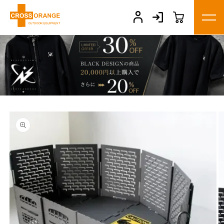
コンテ
ンツに
進む
商品情
報にス
キップ