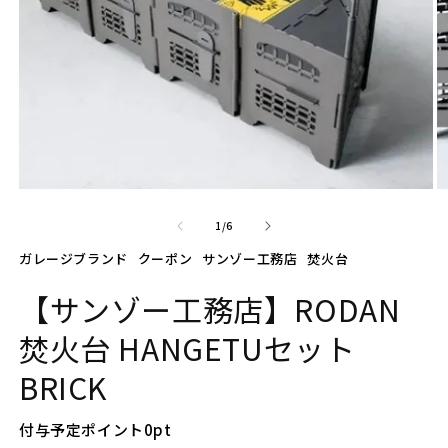
モ
ー
の
1
/
6
ダ
ル
ガレージブランド
クーポン
サンゾー工務店
焚火台
で
メ
【サンゾー工務店】RODAN
デ
ィ
焚火台 HANGETUセット
ア
(1)
(2
BRICK
を
開
く
付与予定ポイント
0
pt