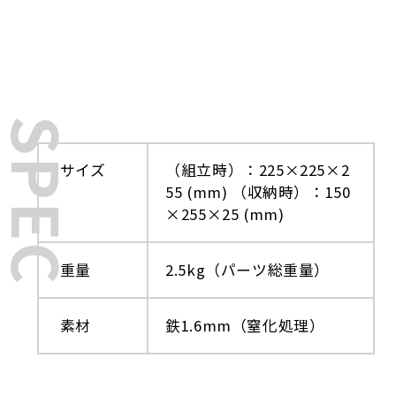
SPEC
サイズ
（組立時）：225×225×2
55 (mm) （収納時）：150
×255×25 (mm)
重量
2.5kg（パーツ総重量）
素材
鉄1.6mm（窒化処理）