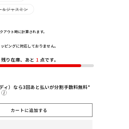
リ
売
a
エ
り
ー
バ
ー＆ジャスミン
n
切
シ
リ
れ
d
ョ
エ
て
ン
ー
l
い
は
シ
る
e
売
ョ
か
クアウト時に計算されます。
り
ン
h
販
切
は
売
o
れ
売
で
て
り
ラッピングに対応しておりません。
u
き
い
切
ま
s
る
れ
せ
か
て
e】
ん
残り在庫、あと
1
点です。
販
い
売
る
香
で
か
る
き
販
ま
売
線
せ
で
ん
き
ディ）なら3回あと払いが分割手数料無料*
香
ま
ら
の
せ
ん
数
量
カートに追加する
を
増
や