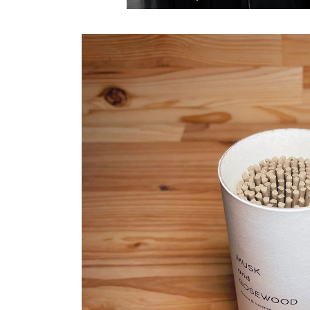
商品情
報にス
キップ