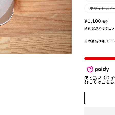
a
ホワイトティ
n
d
l
通
¥1,100
税込
e
常
税込
配送料
はチェッ
h
価
o
格
この商品はギフト
u
s
e】
香
る
線
あと払い（ペイ
香
詳しくはこち
の
数
量
を
減
ら