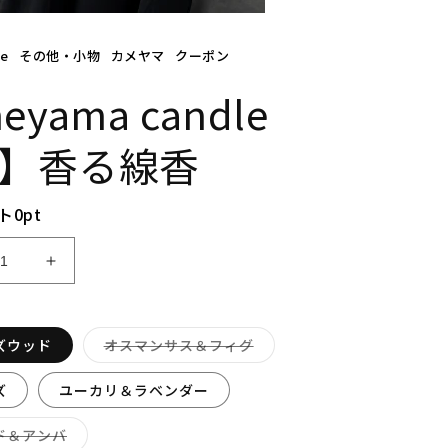
le
その他・小物
カメヤマ
クーポン
eyama candle
se】香る線香
ト
0
pt
【k
a
m
e
バ
ズウッド
オスマンサス＆フィグ
y
リ
エ
a
ー
ズ
ユーカリ＆ラベンダー
m
シ
ョ
a
ン
バ
ド＆アンバ
c
は