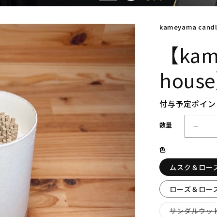
kameyama cand
【kam
hou
付与予定ポイン
数量
【k
a
色
m
e
ムスク＆ロー
y
a
ローズ＆ロー
m
a
サンダルウッ
c