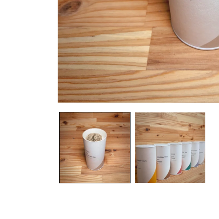
モ
ー
ダ
ル
で
メ
デ
ィ
ア
(1)
を
開
く