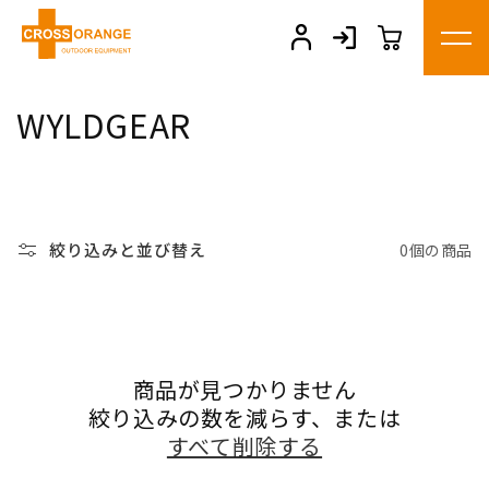
コンテ
ンツに
進む
コ
WYLDGEAR
レ
ク
シ
絞り込みと並び替え
0個の商品
ョ
ン
:
商品が見つかりません
絞り込みの数を減らす、または
すべて削除する