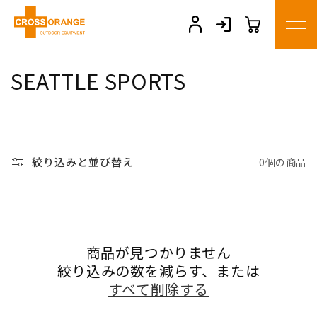
コンテ
ンツに
進む
コ
SEATTLE SPORTS
レ
ク
シ
絞り込みと並び替え
0個の商品
ョ
ン
:
商品が見つかりません
絞り込みの数を減らす、または
すべて削除する