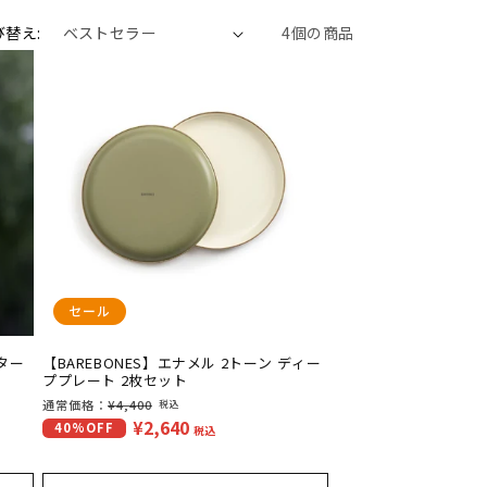
び替え:
4個の商品
セール
ター
【BAREBONES】エナメル 2トーン ディー
ププレート 2枚セット
通
通常価格：
¥4,400
税込
¥2,640
セ
40%OFF
常
税込
ー
価
ル
格