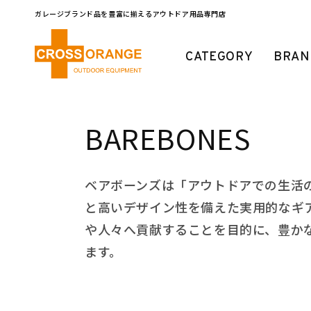
コンテ
ンツに
ガレージブランド品を豊富に揃えるアウトドア用品専門店
進む
CATEGORY
BRAN
コ
BAREBONES
レ
ベアボーンズは「アウトドアでの生活
ク
と高いデザイン性を備えた実用的なギ
や人々へ貢献することを目的に、豊か
シ
ます。
ョ