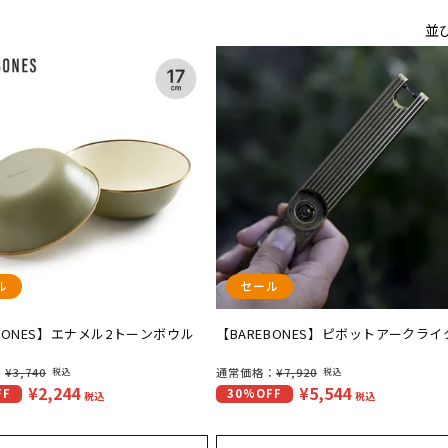
並
ル
セール
EBONES】エナメル2トーンボウル
【BAREBONES】ピボットアークライ
：
¥3,740
通
通常価格：
¥7,920
税込
税込
¥2,244
¥5,544
セ
FF
30%OFF
常
税込
税込
ー
価
ル
格