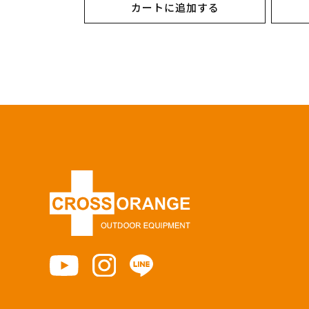
カートに追加する
価
価
格
格