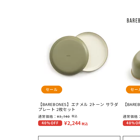
ン
:
セール
セー
【BAREBONES】エナメル 2トーン サラダ
【BAR
プレート 2枚セット
通
通常価格：
¥3,740
通
通常価格
税込
¥2,244
セ
セ
40%OFF
40%O
常
常
税込
ー
ー
価
価
ル
ル
格
格