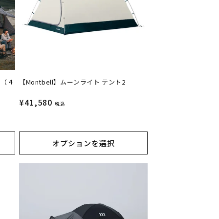
ト（４
【Montbell】ムーンライト テント2
通
¥41,580
税込
常
価
格
オプションを選択