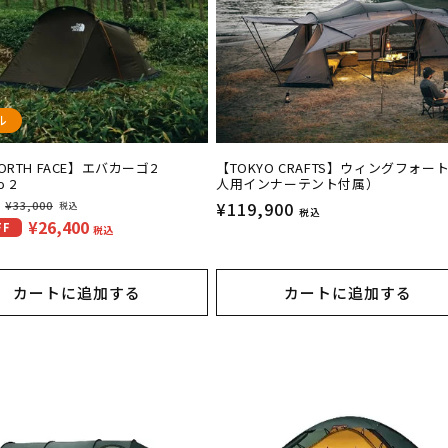
ル
NORTH FACE】エバカーゴ2
【TOKYO CRAFTS】ウィングフォー
o 2
人用インナーテント付属）
：
¥33,000
通
¥119,900
税込
税込
¥26,400
FF
常
税込
価
格
カートに追加する
カートに追加する