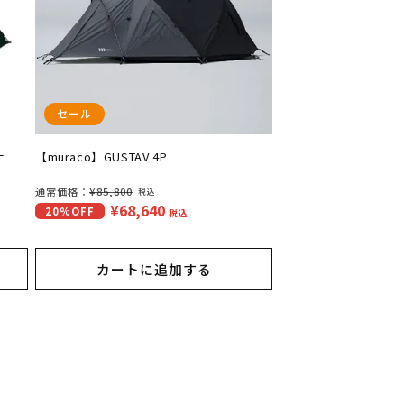
セール
ナ
【muraco】GUSTAV 4P
通
通常価格：
¥85,800
税込
¥68,640
セ
20%OFF
常
税込
ー
価
ル
格
カートに追加する
価
格