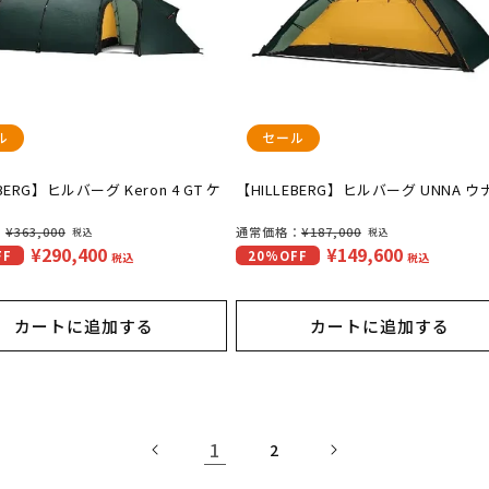
ル
セール
BERG】ヒルバーグ Keron 4 GT ケ
【HILLEBERG】ヒルバーグ UNNA ウ
：
¥363,000
通
通常価格：
¥187,000
税込
税込
¥290,400
¥149,600
セ
FF
20%OFF
常
税込
税込
ー
価
ル
格
カートに追加する
カートに追加する
価
格
1
2