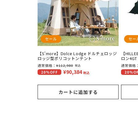
セール
セー
【S'more】Dolce Lodge ドルチェロッジ
【HILLE
ロッジ型ポリコットンテント
ロン4GT
通
通常価格：
¥112,980
通
通常価格
税込
¥90,384
セ
セ
20%OFF
20%O
常
常
税込
ー
ー
価
価
ル
ル
格
格
カートに追加する
価
価
格
格