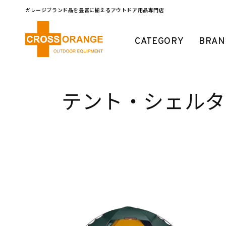
コンテ
ンツに
ガレージブランド品を豊富に揃えるアウトドア用品専門店
進む
CATEGORY
BRAN
コ
テント・シェルタ
レ
ク
シ
ョ