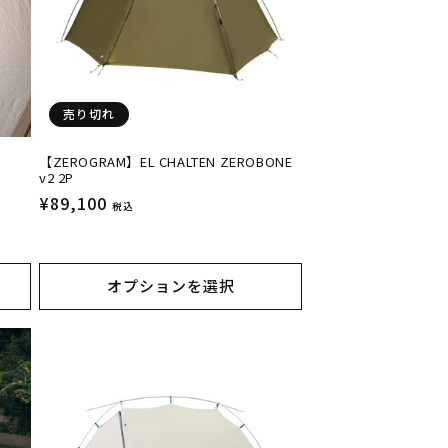
売り切れ
【ZEROGRAM】EL CHALTEN ZEROBONE
v2 2P
通
¥89,100
税込
常
価
格
オプションを選択