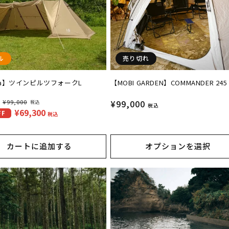
ル
売り切れ
wa】ツインピルツフォークL
【MOBI GARDEN】COMMANDER 245
：
¥99,000
通
¥99,000
税込
税込
¥69,300
FF
常
税込
価
格
カートに追加する
オプションを選択