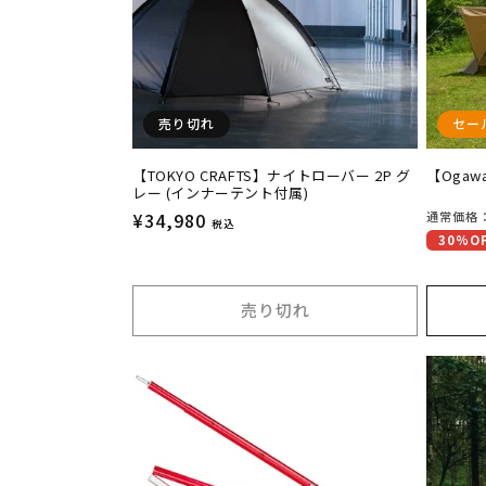
売り切れ
セー
【TOKYO CRAFTS】ナイトローバー 2P グ
【Oga
レー (インナーテント付属)
通
¥34,980
通
通常価格
税込
セ
30%O
常
常
ー
価
価
ル
格
格
売り切れ
価
格