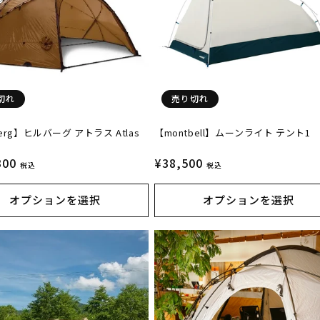
切れ
売り切れ
eberg】ヒルバーグ アトラス Atlas
【montbell】ムーンライト テント1
300
通
¥38,500
税込
税込
常
価
オプションを選択
オプションを選択
格