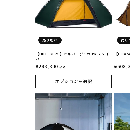
ン
:
売り切れ
売り
【HILLEBERG】ヒルバーグ Staika スタイ
【Hill
カ
通
¥283,800
通
¥608,
税込
常
常
価
価
オプションを選択
格
格