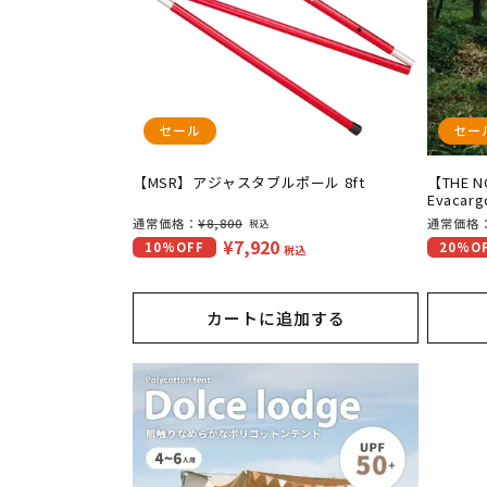
セール
セー
【MSR】アジャスタブルポール 8ft
【THE 
Evacarg
通
通常価格：
¥8,800
通
通常価格
税込
¥7,920
セ
セ
10%OFF
20%O
常
常
税込
ー
ー
価
価
ル
ル
格
格
カートに追加する
価
価
格
格