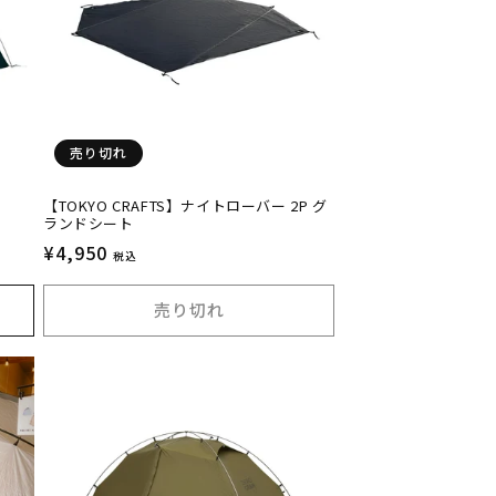
売り切れ
【TOKYO CRAFTS】ナイトローバー 2P グ
ランドシート
通
¥4,950
税込
常
価
売り切れ
格